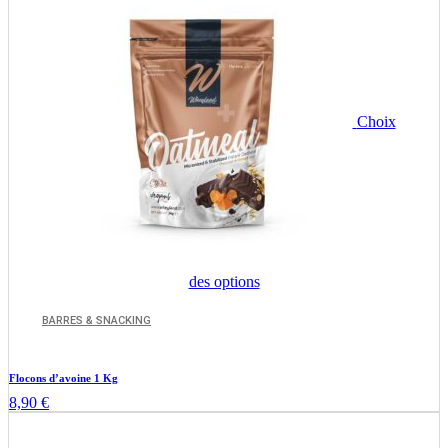
du
produit
Choix
Ce
des options
produit
a
BARRES & SNACKING
plusieurs
variations.
Les
Flocons d’avoine 1 Kg
options
8,90
€
peuvent
être
choisies