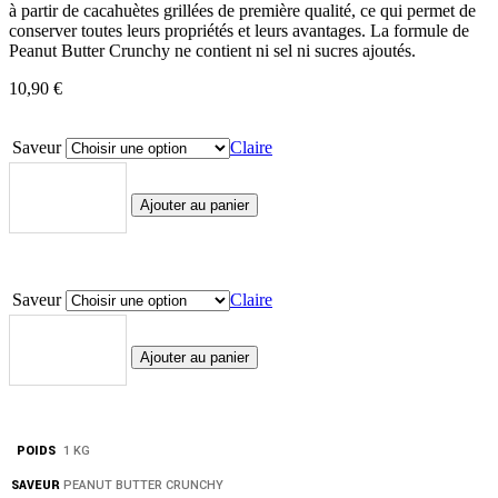
à partir de cacahuètes grillées de première qualité, ce qui permet de
conserver toutes leurs propriétés et leurs avantages. La formule de
Peanut Butter Crunchy ne contient ni sel ni sucres ajoutés.
10,90
€
Saveur
Claire
quantité
Ajouter au panier
de
Life
Pro
Fit
Saveur
Claire
Food
Peanut
Butter
quantité
Ajouter au panier
Crunchy
de
1kg
Life
Pro
Fit
POIDS
1 KG
Food
Peanut
SAVEUR
PEANUT BUTTER CRUNCHY
Butter