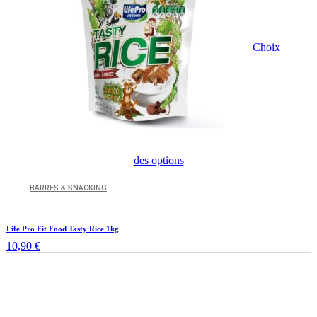
Choix
Ce
des options
produit
a
BARRES & SNACKING
plusieurs
variations.
Les
Life Pro Fit Food Tasty Rice 1kg
options
10,90
€
peuvent
être
choisies
sur
la
page