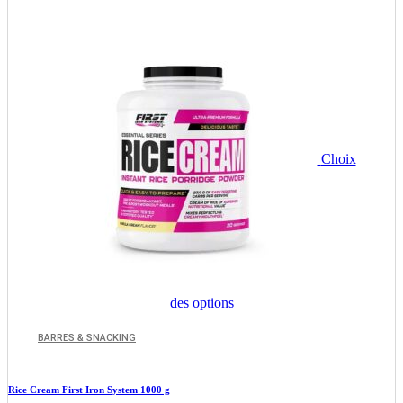
sur
la
page
du
produit
Choix
Ce
des options
produit
a
BARRES & SNACKING
plusieurs
variations.
Les
Rice Cream First Iron System 1000 g
options