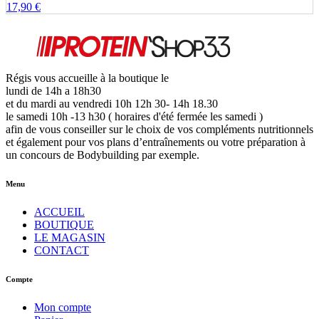
17,90
€
peuvent
être
choisies
sur
la
page
Régis vous accueille à la boutique le
du
lundi de 14h a 18h30
produit
et du mardi au vendredi 10h 12h 30- 14h 18.30
le samedi 10h -13 h30 ( horaires d'été fermée les samedi )
afin de vous conseiller sur le choix de vos compléments nutritionnels
et également pour vos plans d’entraînements ou votre préparation à
un concours de Bodybuilding par exemple.
Menu
ACCUEIL
BOUTIQUE
LE MAGASIN
CONTACT
Compte
Mon compte