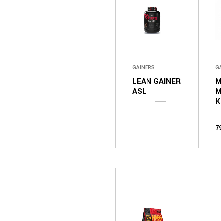
GAINERS
G
LEAN GAINER
M
ASL
M
K
7