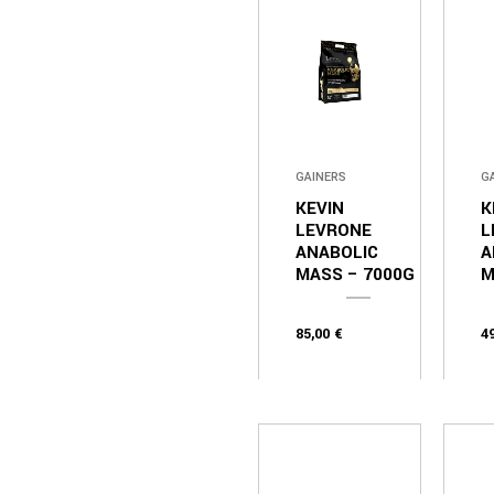
GAINERS
G
KEVIN
K
LEVRONE
L
ANABOLIC
A
MASS – 7000G
M
85,00
€
4