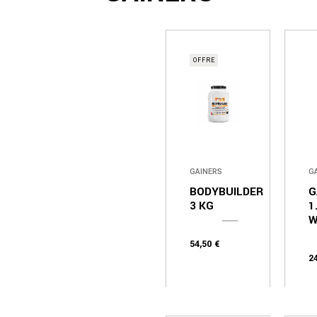
OFFRE
GAINERS
G
BODYBUILDER
G
3 KG
1
W
54,50
€
2