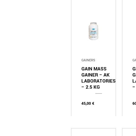
GAINERS
G
GAIN MASS
G
GAINER – AK
G
LABORATORIES
L
– 2.5 KG
–
45,00
€
6