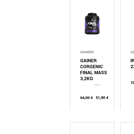
GAINERS
G
GAINER
I
CORGENIC
2
FINAL MASS
3,2KG
7
64,90
€
51,90
€