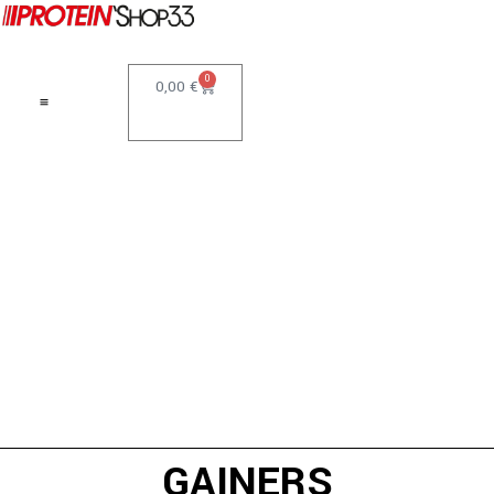
0
0,00
€
GAINERS