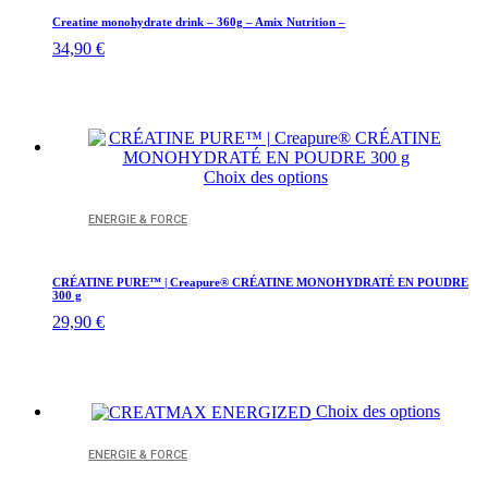
Les
Creatine monohydrate drink – 360g – Amix Nutrition –
options
34,90
€
peuvent
être
choisies
sur
la
page
du
Ce
Choix des options
produit
produit
a
ENERGIE & FORCE
plusieurs
variations.
Les
CRÉATINE PURE™ | Creapure® CRÉATINE MONOHYDRATÉ EN POUDRE
options
300 g
peuvent
29,90
€
être
choisies
sur
la
Ce
Choix des options
page
produit
du
a
produit
ENERGIE & FORCE
plusieu