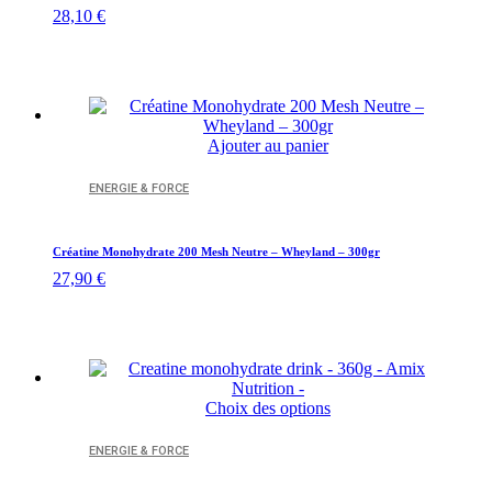
28,10
€
Ajouter au panier
ENERGIE & FORCE
Créatine Monohydrate 200 Mesh Neutre – Wheyland – 300gr
27,90
€
Ce
Choix des options
produit
a
ENERGIE & FORCE
plusieurs
variations.