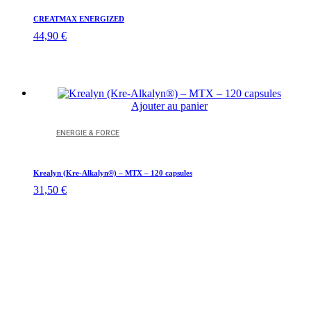
variati
Les
CREATMAX ENERGIZED
option
44,90
€
peuven
être
choisie
sur
la
page
Ajouter au panier
du
produit
ENERGIE & FORCE
Krealyn (Kre-Alkalyn®) – MTX – 120 capsules
31,50
€