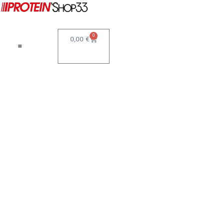
0
0,00
€