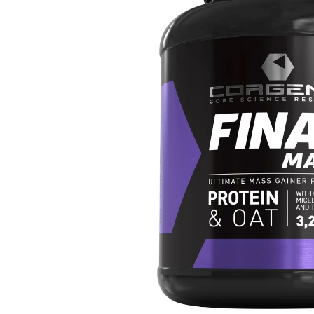
GAINER CORG
Gainers
64,90
€