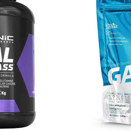
ENIC FINAL MASS
GA
3,2KG
Gai
51,90
€